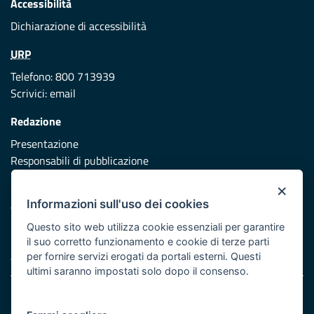
Accessibilità
Dichiarazione di accessibilità
URP
Telefono: 800 713939
Scrivici:
email
Redazione
Presentazione
Responsabili di pubblicazione
×
Protezione civile
Informazioni sull'uso dei cookies
Vai al sito di Protezione Civile Puglia
Questo sito web utilizza cookie essenziali per garantire
Iniziativa finanziata con risorse del POR Puglia 2014/2020 -
il suo corretto funzionamento e cookie di terze parti
Asse XI
per fornire servizi erogati da portali esterni. Questi
ultimi saranno impostati solo dopo il consenso.
Note legali
Cookie e privacy