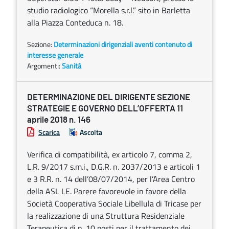
studio radiologico “Morella s.r.l.” sito in Barletta
alla Piazza Conteduca n. 18.
Sezione:
Determinazioni dirigenziali aventi contenuto di
interesse generale
Argomenti:
Sanità
DETERMINAZIONE DEL DIRIGENTE SEZIONE
STRATEGIE E GOVERNO DELL’OFFERTA 11
aprile 2018 n. 146
Scarica
Ascolta
Verifica di compatibilità, ex articolo 7, comma 2,
L.R. 9/2017 s.m.i., D.G.R. n. 2037/2013 e articoli 1
e 3 R.R. n. 14 dell’08/07/2014, per l’Area Centro
della ASL LE. Parere favorevole in favore della
Società Cooperativa Sociale Libellula di Tricase per
la realizzazione di una Struttura Residenziale
Terapeutica di n. 10 posti per il trattamento dei