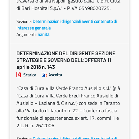
traversa 8 di Via Napoli, gestito dalla “C.B.H. Città
di Bari Hospital S.p.A.” - P.IVA 05498020725.
Sezione:
Determinazioni dirigenziali aventi contenuto di
interesse generale
Argomenti:
Sanità
DETERMINAZIONE DEL DIRIGENTE SEZIONE
STRATEGIE E GOVERNO DELL’OFFERTA 11
aprile 2018 n. 143
Scarica
Ascolta
“Casa di Cura Villa Verde Franco Ausiello s.r.l.” (già
“Casa di Cura Villa Verde Eredi Franco Ausiello di
Ausiello – Ladiana & C s.n.c.”) con sede in Taranto
alla Via Golfo di Taranto n. 22. - Conferma fascia
funzionale di appartenenza ex art. 17, commi 1 e
2 L. R. n. 26/2006.
Sezione:
Determinazioni dirigenziali aventi contenuto di