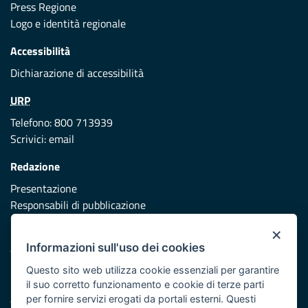
Press Regione
Logo e identità regionale
Accessibilità
Dichiarazione di accessibilità
URP
Telefono: 800 713939
Scrivici:
email
Redazione
Presentazione
Responsabili di pubblicazione
×
Protezione civile
Informazioni sull'uso dei cookies
Vai al sito di Protezione Civile Puglia
Questo sito web utilizza cookie essenziali per garantire
Iniziativa finanziata con risorse del POR Puglia 2014/2020 -
il suo corretto funzionamento e cookie di terze parti
Asse XI
per fornire servizi erogati da portali esterni. Questi