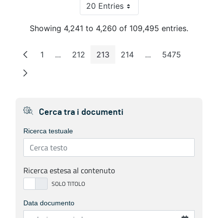
20 Entries
Per Page
Showing 4,241 to 4,260 of 109,495 entries.
1
...
212
213
214
...
5475
Page
Intermediate Pages
Page
Page
Page
Intermediate Pages
Page
Cerca tra i documenti
Ricerca testuale
Ricerca estesa al contenuto
Data documento