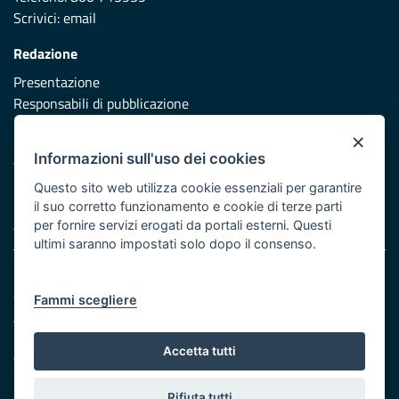
Scrivici:
email
Redazione
Presentazione
Responsabili di pubblicazione
×
Protezione civile
Informazioni sull'uso dei cookies
Vai al sito di Protezione Civile Puglia
Questo sito web utilizza cookie essenziali per garantire
Iniziativa finanziata con risorse del POR Puglia 2014/2020 -
il suo corretto funzionamento e cookie di terze parti
Asse XI
per fornire servizi erogati da portali esterni. Questi
ultimi saranno impostati solo dopo il consenso.
Note legali
Cookie e privacy
Fammi scegliere
Atti di notifica
Feed RSS
Accetta tutti
Servizi Intranet
Rifiuta tutti