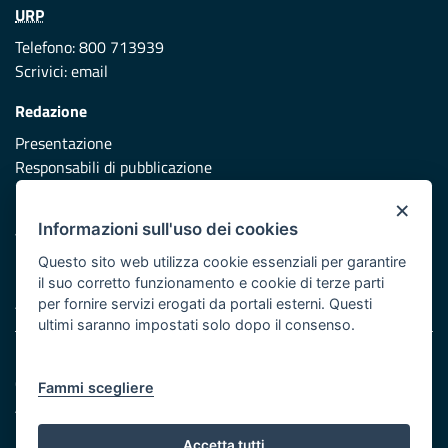
URP
Telefono: 800 713939
Scrivici:
email
Redazione
Presentazione
Responsabili di pubblicazione
×
Protezione civile
Informazioni sull'uso dei cookies
Vai al sito di Protezione Civile Puglia
Questo sito web utilizza cookie essenziali per garantire
Iniziativa finanziata con risorse del POR Puglia 2014/2020 -
il suo corretto funzionamento e cookie di terze parti
Asse XI
per fornire servizi erogati da portali esterni. Questi
ultimi saranno impostati solo dopo il consenso.
Note legali
Cookie e privacy
Fammi scegliere
Atti di notifica
Feed RSS
Accetta tutti