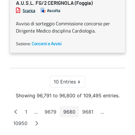
A.U.S.L. FG/2 CERIGNOLA (Foggia)
Scarica
Ascolta
Avviso di sorteggio Commissione concorso per
Dirigente Medico disciplina Cardiologia.
Sezione:
Concorsi e Avvisi
10 Entries
Per Page
Showing 96,791 to 96,800 of 109,495 entries.
1
...
9679
9680
9681
...
Page
Intermediate Pages
Page
Page
Page
Intermediate 
10950
Page