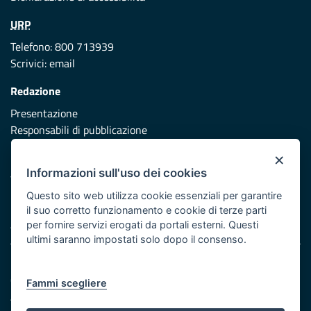
URP
Telefono: 800 713939
Scrivici:
email
Redazione
Presentazione
Responsabili di pubblicazione
×
Protezione civile
Informazioni sull'uso dei cookies
Vai al sito di Protezione Civile Puglia
Questo sito web utilizza cookie essenziali per garantire
Iniziativa finanziata con risorse del POR Puglia 2014/2020 -
il suo corretto funzionamento e cookie di terze parti
Asse XI
per fornire servizi erogati da portali esterni. Questi
ultimi saranno impostati solo dopo il consenso.
Note legali
Cookie e privacy
Fammi scegliere
Atti di notifica