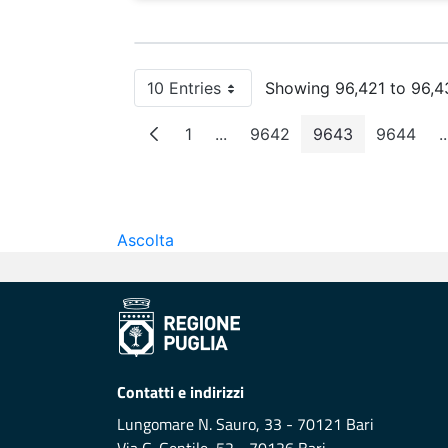
10 Entries
Showing 96,421 to 96,43
Per Page
1
...
9642
9643
9644
..
Page
Intermediate Pages
Page
Page
Page
Ascolta
Contatti e indirizzi
Lungomare N. Sauro, 33 - 70121 Bari