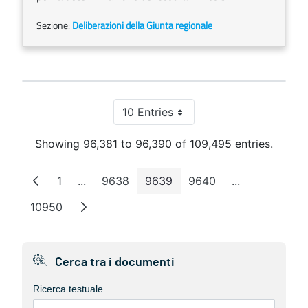
Sezione:
Deliberazioni della Giunta regionale
10 Entries
Per Page
Showing 96,381 to 96,390 of 109,495 entries.
1
...
9638
9639
9640
...
Page
Intermediate Pages
Page
Page
Page
Intermediate 
10950
Page
Cerca tra i documenti
Ricerca testuale