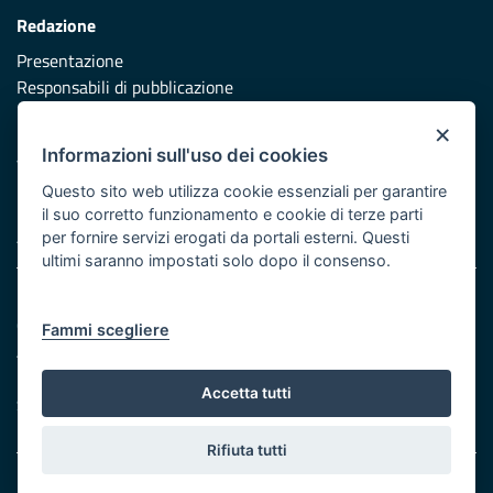
Redazione
Presentazione
Responsabili di pubblicazione
×
Protezione civile
Informazioni sull'uso dei cookies
Vai al sito di Protezione Civile Puglia
Questo sito web utilizza cookie essenziali per garantire
Iniziativa finanziata con risorse del POR Puglia 2014/2020 -
il suo corretto funzionamento e cookie di terze parti
Asse XI
per fornire servizi erogati da portali esterni. Questi
ultimi saranno impostati solo dopo il consenso.
Note legali
Cookie e privacy
Fammi scegliere
Atti di notifica
Feed RSS
Accetta tutti
Servizi Intranet
Rifiuta tutti
© Regione Puglia