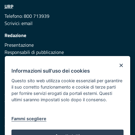
URP
Telefono: 800 713939
Scrivici:
email
Redazione
Presentazione
Responsabili di pubblicazione
×
Protezione civile
Informazioni sull'uso dei cookies
Vai al sito di Protezione Civile Puglia
Questo sito web utilizza cookie essenziali per garantire
Iniziativa finanziata con risorse del POR Puglia 2014/2020 -
il suo corretto funzionamento e cookie di terze parti
Asse XI
per fornire servizi erogati da portali esterni. Questi
ultimi saranno impostati solo dopo il consenso.
Note legali
Cookie e privacy
Fammi scegliere
Atti di notifica
Feed RSS