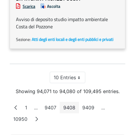
Scarica
Ascolta
Avviso di deposito studio impatto ambientale
Costa del Pozzone
Sezione:
Atti degli enti locali e degli enti pubblici e privati
10 Entries
Per Page
Showing 94,071 to 94,080 of 109,495 entries.
1
...
9407
9408
9409
...
Page
Intermediate Pages
Page
Page
Page
Intermediate 
10950
Page