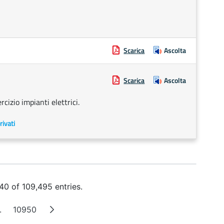
Scarica
Ascolta
Scarica
Ascolta
cizio impianti elettrici.
rivati
0 of 109,495 entries.
.
10950
Intermediate Pages
Page