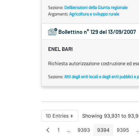
Sezione:
Deliberazioni della Giunta regionale
Argomenti:
Agricoltura e sviluppo rurale
Bollettino n° 129 del 13/09/2007
ENEL BARI
Richiesta autorizzazione costruzione ed eser
Sezione:
Atti degli enti locali e degli enti pubblici e p
10 Entries
Showing 93,931 to 93,94
Per Page
1
...
9393
9394
9395
..
Page
Intermediate Pages
Page
Page
Page