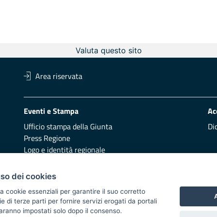
Valuta questo sito
Area riservata
Eventi e Stampa
Ac
Ufficio stampa della Giunta
Di
Press Regione
Logo e identità regionale
Redazione
Pr
uso dei cookies
Presentazione
Vai
a cookie essenziali per garantire il suo corretto
A
di terze parti per fornire servizi erogati da portali
Responsabili di pubblicazione
 saranno impostati solo dopo il consenso.