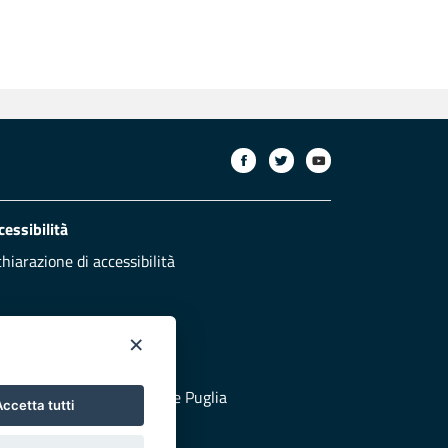
cessibilità
chiarazione di accessibilità
×
otezione civile
 al sito di Protezione Civile Puglia
ccetta tutti