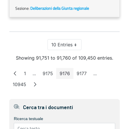
Sezione:
Deliberazioni della Giunta regionale
10 Entries
Per Page
Showing 91,751 to 91,760 of 109,450 entries.
1
...
9175
9176
9177
...
Page
Intermediate Pages
Page
Page
Page
Intermediate P
10945
Page
Cerca tra i documenti
Ricerca testuale