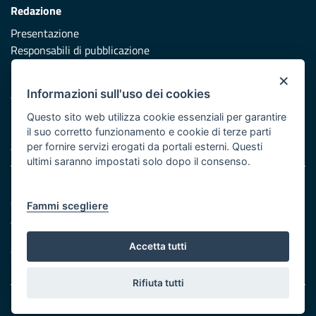
Redazione
Presentazione
Responsabili di pubblicazione
×
Protezione civile
Informazioni sull'uso dei cookies
Vai al sito di Protezione Civile Puglia
Questo sito web utilizza cookie essenziali per garantire
Iniziativa finanziata con risorse del POR Puglia 2014/2020 -
il suo corretto funzionamento e cookie di terze parti
Asse XI
per fornire servizi erogati da portali esterni. Questi
ultimi saranno impostati solo dopo il consenso.
Note legali
Cookie e privacy
Fammi scegliere
Atti di notifica
Feed RSS
Accetta tutti
Servizi Intranet
Rifiuta tutti
© Regione Puglia