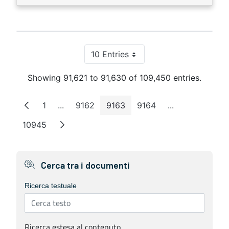
10 Entries
Per Page
Showing 91,621 to 91,630 of 109,450 entries.
1
...
9162
9163
9164
...
Page
Intermediate Pages
Page
Page
Page
Intermediate P
10945
Page
Cerca tra i documenti
Ricerca testuale
Ricerca estesa al contenuto