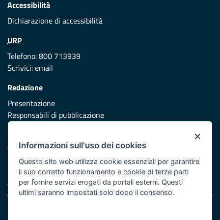
Accessibilità
Dichiarazione di accessibilità
URP
Telefono: 800 713939
Scrivici:
email
Redazione
Presentazione
Responsabili di pubblicazione
×
Protezione civile
Informazioni sull'uso dei cookies
Vai al sito di Protezione Civile Puglia
Questo sito web utilizza cookie essenziali per garantire
Iniziativa finanziata con risorse del POR Puglia 2014/2020 -
il suo corretto funzionamento e cookie di terze parti
Asse XI
per fornire servizi erogati da portali esterni. Questi
ultimi saranno impostati solo dopo il consenso.
Note legali