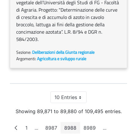
vegetale dell’Università degli Studi di FG - Facoltà
di Agraria. Progetto: "Determinazione delle curve
di crescita e di accumulo di azoto in cavolo
broccolo, lattuga ai fini della gestione della
concimazione azotata”. L.R. 8/94 e DGR n.
584/2003.
Sezione:
Deliberazioni della Giunta regionale
Argomenti:
Agricoltura e sviluppo rurale
10 Entries
Per Page
Showing 89,871 to 89,880 of 109,495 entries.
1
...
8987
8988
8989
...
Page
Intermediate Pages
Page
Page
Page
Intermediate 