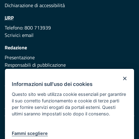
Dichiarazione di accessibilità
URP
Telefono: 800 713939
Scrivici:
email
Redazione
Presentazione
Responsabili di pubblicazione
×
Protezione civile
Informazioni sull'uso dei cookies
Vai al sito di Protezione Civile Puglia
Questo sito web utilizza cookie essenziali per garantire
Iniziativa finanziata con risorse del POR Puglia 2014/2020 -
il suo corretto funzionamento e cookie di terze parti
Asse XI
per fornire servizi erogati da portali esterni. Questi
ultimi saranno impostati solo dopo il consenso.
Note legali
Cookie e privacy
Fammi scegliere