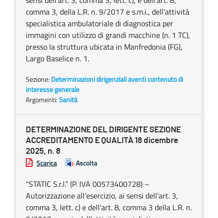
sensi dell’art. 3, comma 3, lett. c), e dell’art. 8,
comma 3, della L.R. n. 9/2017 e s.m.i., dell’attività
specialistica ambulatoriale di diagnostica per
immagini con utilizzo di grandi macchine (n. 1 TC),
presso la struttura ubicata in Manfredonia (FG),
Largo Baselice n. 1.
Sezione:
Determinazioni dirigenziali aventi contenuto di
interesse generale
Argomenti:
Sanità
DETERMINAZIONE DEL DIRIGENTE SEZIONE
ACCREDITAMENTO E QUALITÀ 18 dicembre
2025, n. 8
Scarica
Ascolta
“STATIC S.r.l.” (P. IVA 00573400728) –
Autorizzazione all’esercizio, ai sensi dell’art. 3,
comma 3, lett. c) e dell’art. 8, comma 3 della L.R. n.