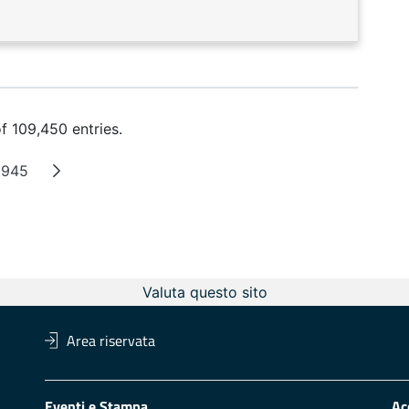
f 109,450 entries.
0945
mediate Pages
Page
Valuta questo sito
Area riservata
Eventi e Stampa
Ac