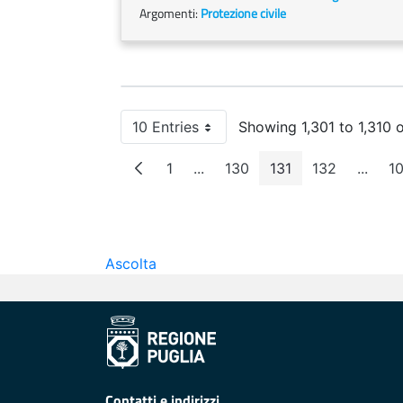
Argomenti:
Protezione civile
10 Entries
Showing 1,301 to 1,310 o
Per Page
1
...
130
131
132
...
1
Page
Intermediate Pages
Page
Page
Page
Inter
Ascolta
Contatti e indirizzi