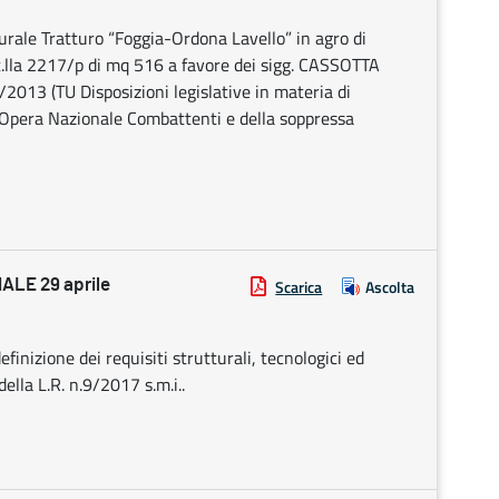
turale Tratturo “Foggia-Ordona Lavello” in agro di
rt.lla 2217/p di mq 516 a favore dei sigg. CASSOTTA
013 (TU Disposizioni legislative in materia di
 Opera Nazionale Combattenti e della soppressa
LE 29 aprile
Scarica
Ascolta
efinizione dei requisiti strutturali, tecnologici ed
ella L.R. n.9/2017 s.m.i..