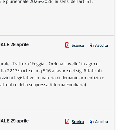
 e pluriennale 2026-2028, ai sensi dell’art. 51,
LE 29 aprile
Scarica
Ascolta
urale -Tratturo “Foggia - Ordona Lavello” in agro di
.lla 2217/parte di mq 516 a favore del sig. Affaticati
posizioni legislative in materia di demanio armentizio e
ttenti e della soppressa Riforma Fondiaria)
LE 29 aprile
Scarica
Ascolta