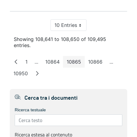
10 Entries
Per Page
Showing 108,641 to 108,650 of 109,495
entries.
1
...
10864
10865
10866
...
Page
Intermediate Pages
Page
Page
Page
Intermedia
10950
Page
Cerca tra i documenti
Ricerca testuale
Ricerca estesa al contenuto