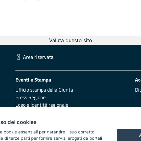
e
Intermediate Pages
Page
Valuta questo sito
Area riservata
Eventi e Stampa
Ac
Ufficio stampa della Giunta
Di
Press Regione
Logo e identità regionale
Redazione
Pr
uso dei cookies
Presentazione
Vai
a cookie essenziali per garantire il suo corretto
A
di terze parti per fornire servizi erogati da portali
Responsabili di pubblicazione