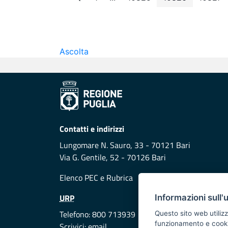
Page
Intermediate Pages
Page
Page
Pag
Ascolta
Contatti e indirizzi
Lungomare N. Sauro, 33 - 70121 Bari
Via G. Gentile, 52 - 70126 Bari
Elenco PEC
e
Rubrica
URP
Informazioni sull'
Telefono: 800 713939
Questo sito web utilizz
funzionamento e cookie 
Scrivici:
email