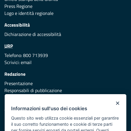
Press Regione
Logo e identità regionale
Accessibilità
Dichiarazione di accessibilità
URP
Telefono: 800 713939
Scrivici:
email
Redazione
Presentazione
Responsabili di pubblicazione
×
Protezione civile
Informazioni sull'uso dei cookies
Vai al sito di Protezione Civile Puglia
Questo sito web utilizza cookie essenziali per garantire
Iniziativa finanziata con risorse del POR Puglia 2014/2020 -
il suo corretto funzionamento e cookie di terze parti
Asse XI
per fornire servizi erogati da portali esterni. Questi