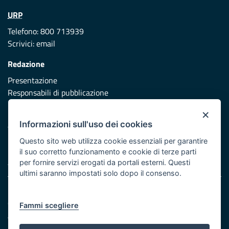
URP
Telefono: 800 713939
Scrivici:
email
Redazione
Presentazione
Responsabili di pubblicazione
×
Protezione civile
Informazioni sull'uso dei cookies
Vai al sito di Protezione Civile Puglia
Questo sito web utilizza cookie essenziali per garantire
Iniziativa finanziata con risorse del POR Puglia 2014/2020 -
il suo corretto funzionamento e cookie di terze parti
Asse XI
per fornire servizi erogati da portali esterni. Questi
ultimi saranno impostati solo dopo il consenso.
Note legali
Cookie e privacy
Fammi scegliere
Atti di notifica
Feed RSS