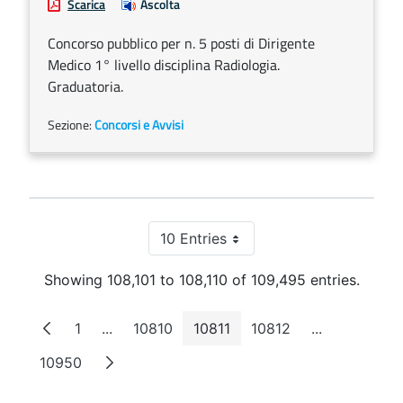
Scarica
Ascolta
Concorso pubblico per n. 5 posti di Dirigente
Medico 1° livello disciplina Radiologia.
Graduatoria.
Sezione:
Concorsi e Avvisi
10 Entries
Per Page
Showing 108,101 to 108,110 of 109,495 entries.
1
...
10810
10811
10812
...
Page
Intermediate Pages
Page
Page
Page
Intermediate
10950
Page