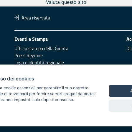
Valuta questo sito
Area riservata
Eventi e Stampa
Ac
Ufficio stampa della Giunta
Di
Press Regione
Logo e identità regionale
Redazione
Pr
uso dei cookies
Presentazione
Vai
a cookie essenziali per garantire il suo corretto
A
di terze parti per fornire servizi erogati da portali
Responsabili di pubblicazione
 saranno impostati solo dopo il consenso.
 2014/2020 - Asse XI
i di notifica
Feed RSS
Servizi Intranet