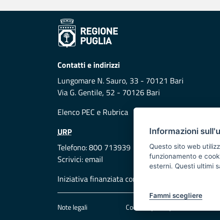
Contatti e indirizzi
Lungomare N. Sauro, 33 - 70121 Bari
Via G. Gentile, 52 - 70126 Bari
Elenco PEC
e
Rubrica
URP
Informazioni sull'
Telefono: 800 713939
Questo sito web utilizz
funzionamento e cookie 
Scrivici:
email
esterni. Questi ultimi
Iniziativa finanziata con risorse del POR Puglia
Fammi scegliere
Note legali
Cookie e privacy
Att