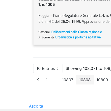
1, n. 1005
Foggia - Piano Regolatore Generale L.R. n. 5
C.C. n. 62 del 26.04.1999. Approvazione defi
Sezione:
Deliberazioni della Giunta regionale
Argomenti:
Urbanistica e politiche abitative
10 Entries
Showing 108,071 to 108,
Per Page
1
...
10807
10808
10809
Page
Intermediate Pages
Page
Page
Pag
Ascolta