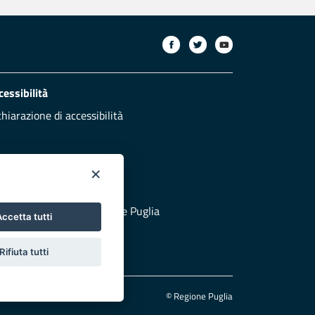
cessibilità
chiarazione di accessibilità
×
otezione civile
 al sito di Protezione Civile Puglia
ccetta tutti
Rifiuta tutti
© Regione Puglia