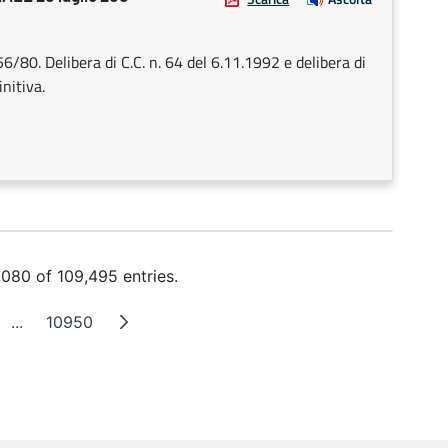
6/80. Delibera di C.C. n. 64 del 6.11.1992 e delibera di
nitiva.
080 of 109,495 entries.
...
10950
e
Intermediate Pages
Page