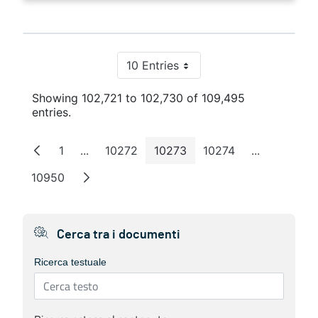
10 Entries
Per Page
Showing 102,721 to 102,730 of 109,495
entries.
1
...
10272
10273
10274
...
Page
Intermediate Pages
Page
Page
Page
Intermediat
10950
Page
Cerca tra i documenti
Ricerca testuale