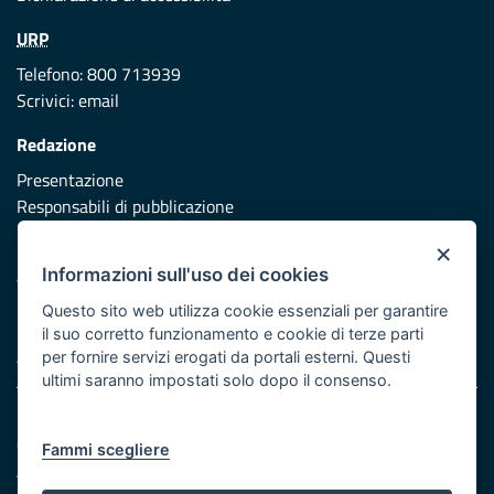
URP
Telefono: 800 713939
Scrivici:
email
Redazione
Presentazione
Responsabili di pubblicazione
×
Protezione civile
Informazioni sull'uso dei cookies
Vai al sito di Protezione Civile Puglia
Questo sito web utilizza cookie essenziali per garantire
Iniziativa finanziata con risorse del POR Puglia 2014/2020 -
il suo corretto funzionamento e cookie di terze parti
Asse XI
per fornire servizi erogati da portali esterni. Questi
ultimi saranno impostati solo dopo il consenso.
Note legali
Cookie e privacy
Fammi scegliere
Atti di notifica