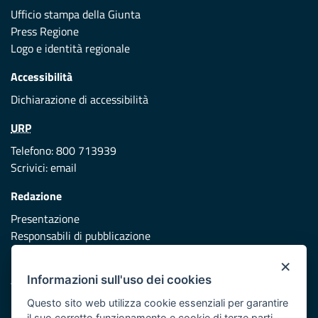
Ufficio stampa della Giunta
Press Regione
Logo e identità regionale
Accessibilità
Dichiarazione di accessibilità
URP
Telefono: 800 713939
Scrivici:
email
Redazione
Presentazione
Responsabili di pubblicazione
×
Protezione civile
Informazioni sull'uso dei cookies
Vai al sito di Protezione Civile Puglia
Questo sito web utilizza cookie essenziali per garantire
Iniziativa finanziata con risorse del POR Puglia 2014/2020 -
il suo corretto funzionamento e cookie di terze parti