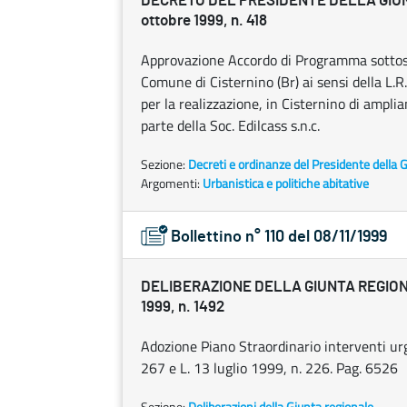
DECRETO DEL PRESIDENTE DELLA GIU
ottobre 1999, n. 418
Approvazione Accordo di Programma sottoscr
Comune di Cisternino (Br) ai sensi della L.R.
per la realizzazione, in Cisternino di ampl
parte della Soc. Edilcass s.n.c.
Sezione:
Decreti e ordinanze del Presidente della 
Argomenti:
Urbanistica e politiche abitative
Bollettino n° 110 del 08/11/1999
DELIBERAZIONE DELLA GIUNTA REGIONA
1999, n. 1492
Adozione Piano Straordinario interventi urgen
267 e L. 13 luglio 1999, n. 226. Pag. 6526
Sezione:
Deliberazioni della Giunta regionale