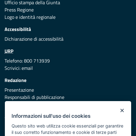
Ufficio stampa della Giunta
Press Regione
Logo e identità regionale
Accessibilità
Dichiarazione di accessibilità
URP
Telefono: 800 713939
Scrivici:
email
Redazione
Presentazione
Responsabili di pubblicazione
×
Protezione civile
Informazioni sull'uso dei cookies
Vai al sito di Protezione Civile Puglia
Questo sito web utilizza cookie essenziali per garantire
Iniziativa finanziata con risorse del POR Puglia 2014/2020 -
il suo corretto funzionamento e cookie di terze parti