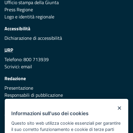
Ufficio stampa della Giunta
Press Regione
Logo e identità regionale
Accessibilità
Dichiarazione di accessibilità
URP
Telefono: 800 713939
Scrivici:
email
Redazione
Presentazione
Responsabili di pubblicazione
×
Protezione civile
Informazioni sull'uso dei cookies
Vai al sito di Protezione Civile Puglia
Questo sito web utilizza cookie essenziali per garantire
Iniziativa finanziata con risorse del POR Puglia 2014/2020 -
il suo corretto funzionamento e cookie di terze parti