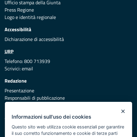
Ufficio stampa della Giunta
Press Regione
Logo e identità regionale
Accessibilità
Dichiarazione di accessibilità
URP
Telefono: 800 713939
Scrivici:
email
Redazione
Presentazione
Responsabili di pubblicazione
×
Protezione civile
Informazioni sull'uso dei cookies
Vai al sito di Protezione Civile Puglia
Questo sito web utilizza cookie essenziali per garantire
Iniziativa finanziata con risorse del POR Puglia 2014/2020 -
il suo corretto funzionamento e cookie di terze parti