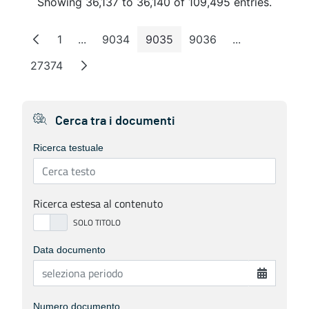
Showing 36,137 to 36,140 of 109,495 entries.
1
...
9034
9035
9036
...
Page
Intermediate Pages
Page
Page
Page
Intermediate 
27374
Page
Cerca tra i documenti
Ricerca testuale
Ricerca estesa al contenuto
Data documento
Numero documento