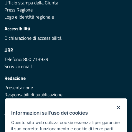
Ufficio stampa della Giunta
Press Regione
Logo e identità regionale
Accessibilità
Dichiarazione di accessibilità
URP
Telefono: 800 713939
Scrivici:
email
Redazione
Presentazione
Responsabili di pubblicazione
×
Protezione civile
Informazioni sull'uso dei cookies
Vai al sito di Protezione Civile Puglia
Questo sito web utilizza cookie essenziali per garantire
Iniziativa finanziata con risorse del POR Puglia 2014/2020 -
il suo corretto funzionamento e cookie di terze parti