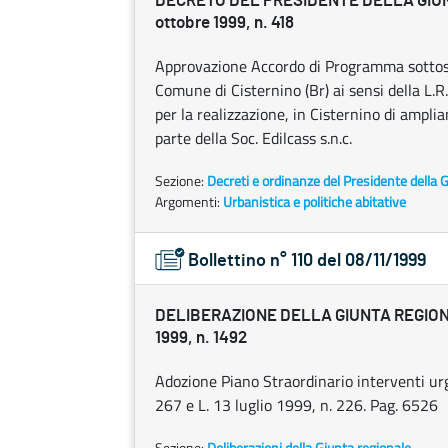
DECRETO DEL PRESIDENTE DELLA GIU
ottobre 1999, n. 418
Approvazione Accordo di Programma sottoscr
Comune di Cisternino (Br) ai sensi della L.R.
per la realizzazione, in Cisternino di ampl
parte della Soc. Edilcass s.n.c.
Sezione:
Decreti e ordinanze del Presidente della 
Argomenti:
Urbanistica e politiche abitative
Bollettino n° 110 del 08/11/1999
DELIBERAZIONE DELLA GIUNTA REGIONA
1999, n. 1492
Adozione Piano Straordinario interventi urgen
267 e L. 13 luglio 1999, n. 226. Pag. 6526
Sezione:
Deliberazioni della Giunta regionale