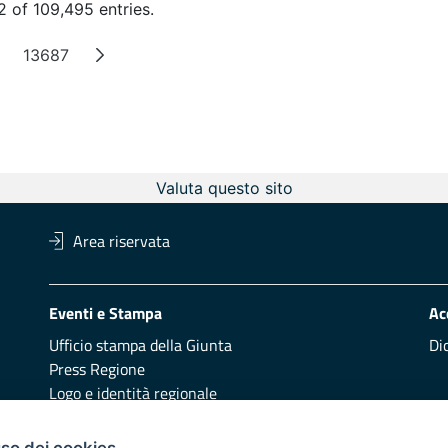
 of 109,495 entries.
13687
Intermediate Pages
Page
Valuta questo sito
Area riservata
Eventi e Stampa
Ac
Ufficio stampa della Giunta
Di
Press Regione
Logo e identità regionale
uso dei cookies