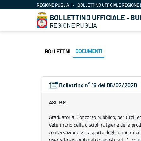
Navigation
REGIONE PUGLIA
BOLLETTINO UFFICIALE REGIONE 
Skip to Content
BOLLETTINO UFFICIALE - BU
REGIONE PUGLIA
DOCUMENTI
BOLLETTINI
Bollettino n° 16 del 06/02/2020
ASL BR
Graduatoria. Concorso pubblico, per titoli ed
Veterinario della disciplina Igiene della p
conservazione e trasporto degli alimenti di o
riservato ex combinato disposto art. 1, co