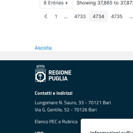
8 Entries
Showing 37,865 to 37,872
Per Page
1
...
4733
4734
4735
...
Page
Intermediate Pages
Page
Page
Page
Ascolta
Contatti e indirizzi
Lungomare N. Sauro, 33 - 70121 Bari
Via G. Gentile, 52 - 70126 Bari
Elenco PEC
e
Rubrica
Informazioni sull'