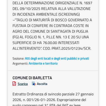
DELLA DETERMINAZIONE DIRIGENZIALE N. 1697
DEL 09/10/2025 RELATIVA ALLA VALUTAZIONE
DI INCIDENZA AMBIENTALE (SCREENING)
–”TAGLIO DI MATURITÀ DI BOSCO GOVERNATO A
FUSTAIA DI CONIFERE IN CONTRADA COSTE IN
AGRO DEL COMUNE DI SANT’AGATA DI PUGLIA
(FG) AL FOGLIO N. 1, P.LLE NN. 13 E 20 SU UNA
SUPERFICIE DI HA 76.00.00 INTERESSATI
ALL’INTERVENTO”. COD. PRAT.:2025/01234/SCR.
Sezione:
Atti degli enti locali e degli enti pubblici e privati
Argomenti:
Ambiente e territorio
COMUNE DI BARLETTA
Scarica
Ascolta
Estratto Ordinanza di svincolo parziale 27 gennaio
2026, n. 001/26-01-2026. Espropriazione del
suolo compreso nel 3° PTA del PdZ ex lege