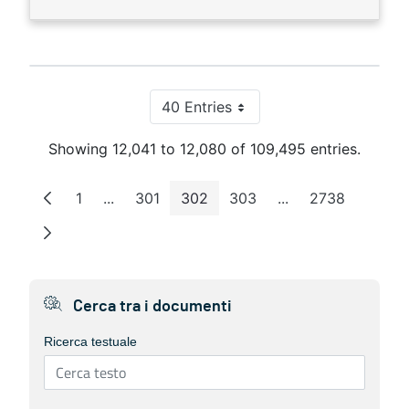
40 Entries
Per Page
Showing 12,041 to 12,080 of 109,495 entries.
1
...
301
302
303
...
2738
Page
Intermediate Pages
Page
Page
Page
Intermediate Page
Page
Cerca tra i documenti
Ricerca testuale