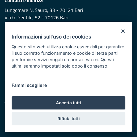
Contatti e indirizzi
Lungomare N. Sauro, 33 - 70121 Bari
Via G. Gentile, 52 - 70126 Bari
×
Elenco PEC
e
Rubrica
Informazioni sull'uso dei cookies
Eventi e Stampa
Questo sito web utilizza cookie essenziali per garantire
Ufficio stampa della Giunta
il suo corretto funzionamento e cookie di terze parti
Press Regione
per fornire servizi erogati da portali esterni. Questi
Logo e identità regionale
ultimi saranno impostati solo dopo il consenso.
Accessibilità
Fammi scegliere
Dichiarazione di accessibilità
URP
Accetta tutti
Telefono: 800 713939
Scrivici:
email
Rifiuta tutti
Redazione