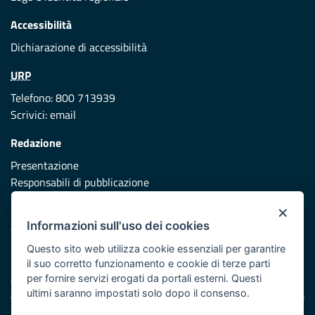
Accessibilità
Dichiarazione di accessibilità
URP
Telefono: 800 713939
Scrivici:
email
Redazione
Presentazione
Responsabili di pubblicazione
×
Protezione civile
Informazioni sull'uso dei cookies
Vai al sito di Protezione Civile Puglia
Questo sito web utilizza cookie essenziali per garantire
Iniziativa finanziata con risorse del POR Puglia 2014/2020 -
il suo corretto funzionamento e cookie di terze parti
Asse XI
per fornire servizi erogati da portali esterni. Questi
ultimi saranno impostati solo dopo il consenso.