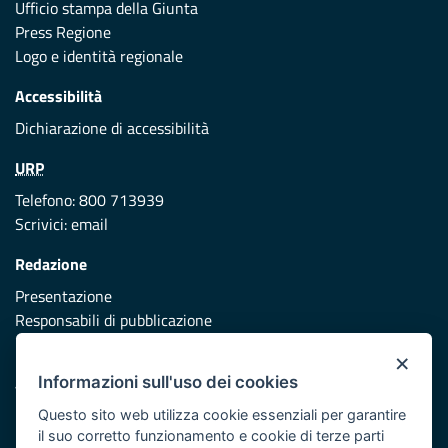
Ufficio stampa della Giunta
Press Regione
Logo e identità regionale
Accessibilità
Dichiarazione di accessibilità
URP
Telefono: 800 713939
Scrivici:
email
Redazione
Presentazione
Responsabili di pubblicazione
×
Protezione civile
Informazioni sull'uso dei cookies
Vai al sito di Protezione Civile Puglia
Questo sito web utilizza cookie essenziali per garantire
Iniziativa finanziata con risorse del POR Puglia 2014/2020 -
il suo corretto funzionamento e cookie di terze parti