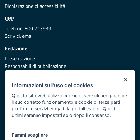
Dichiarazione di accessibilità
URP
Telefono: 800 713939
Scrivici:
email
Redazione
Presentazione
Responsabili di pubblicazione
×
Protezione civile
Informazioni sull'uso dei cookies
Vai al sito di Protezione Civile Puglia
Questo sito web utilizza cookie essenziali per garantire
Iniziativa finanziata con risorse del POR Puglia 2014/2020 -
il suo corretto funzionamento e cookie di terze parti
Asse XI
per fornire servizi erogati da portali esterni. Questi
ultimi saranno impostati solo dopo il consenso.
Note legali
Cookie e privacy
Fammi scegliere