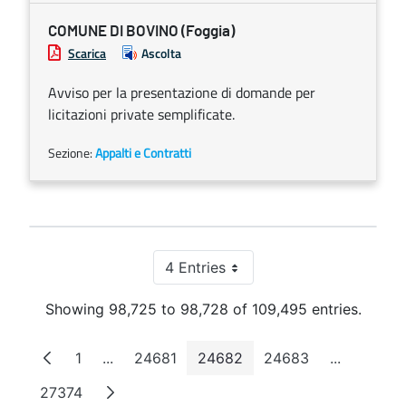
COMUNE DI BOVINO (Foggia)
Scarica
Ascolta
Avviso per la presentazione di domande per
licitazioni private semplificate.
Sezione:
Appalti e Contratti
4 Entries
Per Page
Showing 98,725 to 98,728 of 109,495 entries.
1
...
24681
24682
24683
...
Page
Intermediate Pages
Page
Page
Page
Intermedi
27374
Page