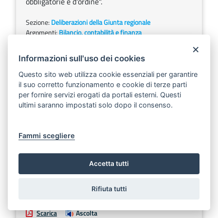
obbligatorie e d'ordine".
Sezione:
Deliberazioni della Giunta regionale
Argomenti:
Bilancio, contabilità e finanza
×
Informazioni sull'uso dei cookies
DELIBERAZIONE DELLA GIUNTA REGIONALE
14 marzo 2006, n. 338
Questo sito web utilizza cookie essenziali per garantire
Scarica
Ascolta
il suo corretto funzionamento e cookie di terze parti
per fornire servizi erogati da portali esterni. Questi
Variazione compensativa fra capitoli rientranti
ultimi saranno impostati solo dopo il consenso.
nelle U.P.B. 04.04.01 e 04.04.02 attribuite alla
gestione del Settore Demanio e Patrimonio.
Fammi scegliere
Sezione:
Deliberazioni della Giunta regionale
Argomenti:
Demanio e patrimonio
Accetta tutti
Rifiuta tutti
DELIBERAZIONE DELLA GIUNTA REGIONALE
14 marzo 2006, n. 303
Scarica
Ascolta