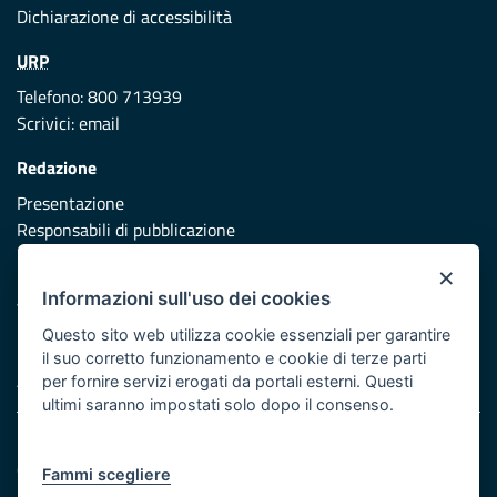
Dichiarazione di accessibilità
URP
Telefono: 800 713939
Scrivici:
email
Redazione
Presentazione
Responsabili di pubblicazione
×
Protezione civile
Informazioni sull'uso dei cookies
Vai al sito di Protezione Civile Puglia
Questo sito web utilizza cookie essenziali per garantire
Iniziativa finanziata con risorse del POR Puglia 2014/2020 -
il suo corretto funzionamento e cookie di terze parti
Asse XI
per fornire servizi erogati da portali esterni. Questi
ultimi saranno impostati solo dopo il consenso.
Note legali
Cookie e privacy
Fammi scegliere
Atti di notifica