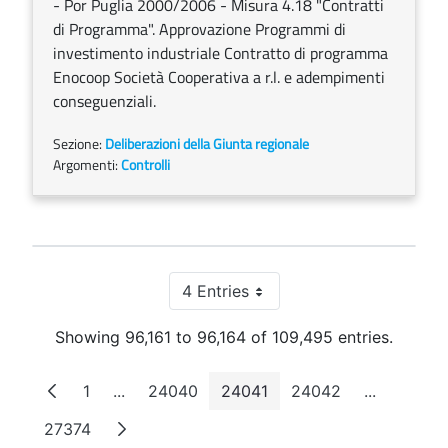
- Por Puglia 2000/2006 - Misura 4.18 "Contratti
di Programma". Approvazione Programmi di
investimento industriale Contratto di programma
Enocoop Società Cooperativa a r.l. e adempimenti
conseguenziali.
Sezione:
Deliberazioni della Giunta regionale
Argomenti:
Controlli
4 Entries
Per Page
Showing 96,161 to 96,164 of 109,495 entries.
1
...
24040
24041
24042
...
Page
Intermediate Pages
Page
Page
Page
Intermedi
27374
Page