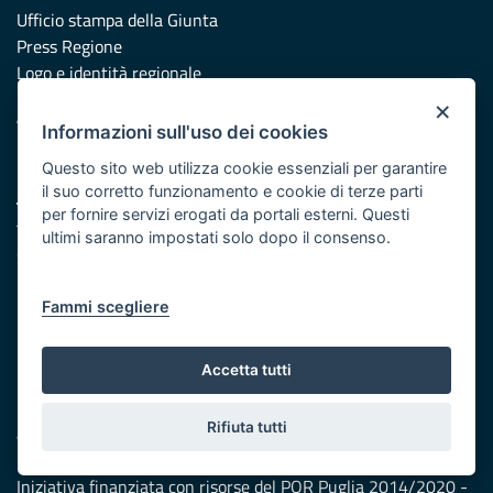
Ufficio stampa della Giunta
Press Regione
Logo e identità regionale
×
Accessibilità
Informazioni sull'uso dei cookies
Dichiarazione di accessibilità
Questo sito web utilizza cookie essenziali per garantire
il suo corretto funzionamento e cookie di terze parti
URP
per fornire servizi erogati da portali esterni. Questi
Telefono: 800 713939
ultimi saranno impostati solo dopo il consenso.
Scrivici:
email
Redazione
Fammi scegliere
Presentazione
Responsabili di pubblicazione
Accetta tutti
Protezione civile
Rifiuta tutti
Vai al sito di Protezione Civile Puglia
Iniziativa finanziata con risorse del POR Puglia 2014/2020 -