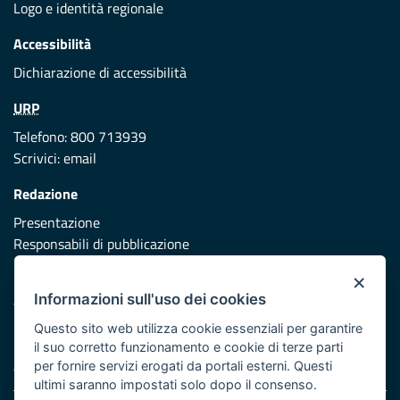
Logo e identità regionale
Accessibilità
Dichiarazione di accessibilità
URP
Telefono: 800 713939
Scrivici:
email
Redazione
Presentazione
Responsabili di pubblicazione
×
Protezione civile
Informazioni sull'uso dei cookies
Vai al sito di Protezione Civile Puglia
Questo sito web utilizza cookie essenziali per garantire
Iniziativa finanziata con risorse del POR Puglia 2014/2020 -
il suo corretto funzionamento e cookie di terze parti
Asse XI
per fornire servizi erogati da portali esterni. Questi
ultimi saranno impostati solo dopo il consenso.