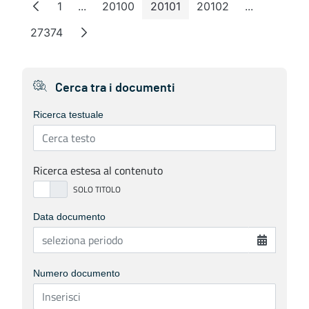
1
...
20100
20101
20102
...
Page
Intermediate Pages
Page
Page
Page
Intermedia
27374
Page
Cerca tra i documenti
Ricerca testuale
Ricerca estesa al contenuto
Data documento
Numero documento