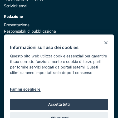
Scrivici:
email
Redazione
Presentazione
Responsabili di pubblicazione
×
Protezione civile
Informazioni sull'uso dei cookies
Vai al sito di Protezione Civile Puglia
Questo sito web utilizza cookie essenziali per garantire
Iniziativa finanziata con risorse del POR Puglia 2014/2020 -
il suo corretto funzionamento e cookie di terze parti
Asse XI
per fornire servizi erogati da portali esterni. Questi
ultimi saranno impostati solo dopo il consenso.
Note legali
Cookie e privacy
Fammi scegliere
Atti di notifica
Feed RSS
Accetta tutti
Servizi Intranet