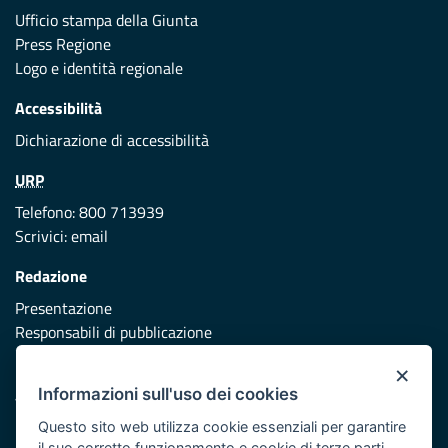
Ufficio stampa della Giunta
Press Regione
Logo e identità regionale
Accessibilità
Dichiarazione di accessibilità
URP
Telefono: 800 713939
Scrivici:
email
Redazione
Presentazione
Responsabili di pubblicazione
×
Protezione civile
Informazioni sull'uso dei cookies
Vai al sito di Protezione Civile Puglia
Questo sito web utilizza cookie essenziali per garantire
Iniziativa finanziata con risorse del POR Puglia 2014/2020 -
il suo corretto funzionamento e cookie di terze parti