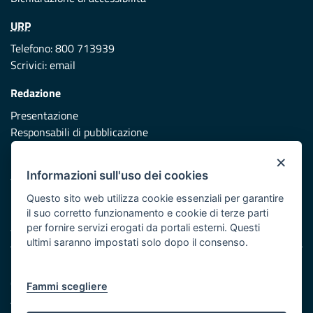
URP
Telefono: 800 713939
Scrivici:
email
Redazione
Presentazione
Responsabili di pubblicazione
×
Protezione civile
Informazioni sull'uso dei cookies
Vai al sito di Protezione Civile Puglia
Questo sito web utilizza cookie essenziali per garantire
Iniziativa finanziata con risorse del POR Puglia 2014/2020 -
il suo corretto funzionamento e cookie di terze parti
Asse XI
per fornire servizi erogati da portali esterni. Questi
ultimi saranno impostati solo dopo il consenso.
Note legali
Cookie e privacy
Fammi scegliere
Atti di notifica