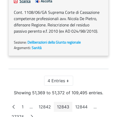
Scarica
Ascolta
Cont. 1108/06/GA Suprema Corte di Cassazione
competenze professionali avv. Nicola De Pietro,
difensore Regione. Reiscrizione del residuo
passivo perento e.f. 2010 (ex AD 024/98/2010).
Sezione:
Deliberazioni della Giunta regionale
Argomenti:
Sanità
4 Entries
Per Page
Showing 51,369 to 51,372 of 109,495 entries.
1
...
12842
12843
12844
...
Page
Intermediate Pages
Page
Page
Page
Intermedia
27374