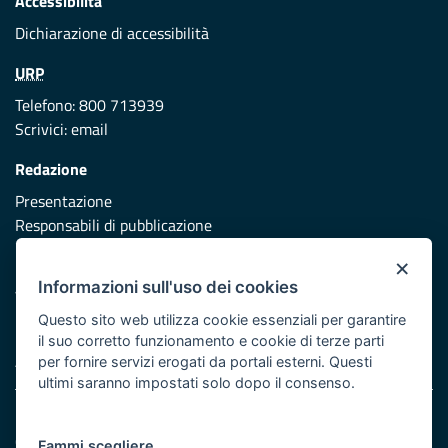
Accessibilità
Dichiarazione di accessibilità
URP
Telefono: 800 713939
Scrivici:
email
Redazione
Presentazione
Responsabili di pubblicazione
×
Protezione civile
Informazioni sull'uso dei cookies
Vai al sito di Protezione Civile Puglia
Questo sito web utilizza cookie essenziali per garantire
Iniziativa finanziata con risorse del POR Puglia 2014/2020 -
il suo corretto funzionamento e cookie di terze parti
Asse XI
per fornire servizi erogati da portali esterni. Questi
ultimi saranno impostati solo dopo il consenso.
Note legali
Cookie e privacy
Fammi scegliere