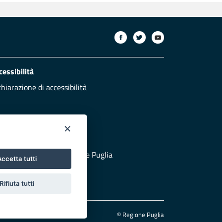
cessibilità
chiarazione di accessibilità
×
otezione civile
 al sito di Protezione Civile Puglia
ccetta tutti
Rifiuta tutti
© Regione Puglia