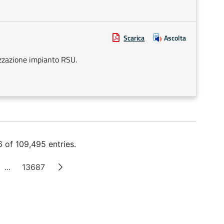
Scarica
Ascolta
izzazione impianto RSU.
 of 109,495 entries.
...
13687
e
Intermediate Pages
Page