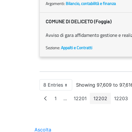
Argomenti:
Bilancio, contabilità e finanza
COMUNE DI DELICETO (Foggia)
Avviso di gara affidamento gestione e real
Sezione:
Appalti e Contratti
8 Entries
Showing 97,609 to 97,616
Per Page
1
...
12201
12202
12203
Page
Intermediate Pages
Page
Page
Pag
Ascolta