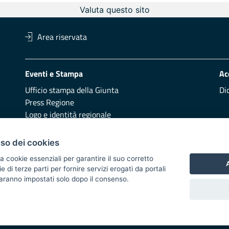
Valuta questo sito
Area riservata
Eventi e Stampa
Ac
Ufficio stampa della Giunta
Di
Press Regione
Logo e identità regionale
Redazione
Pr
uso dei cookies
Presentazione
Vai
a cookie essenziali per garantire il suo corretto
A
di terze parti per fornire servizi erogati da portali
Responsabili di pubblicazione
 saranno impostati solo dopo il consenso.
 2014/2020 - Asse XI
i di notifica
Feed RSS
Servizi Intranet