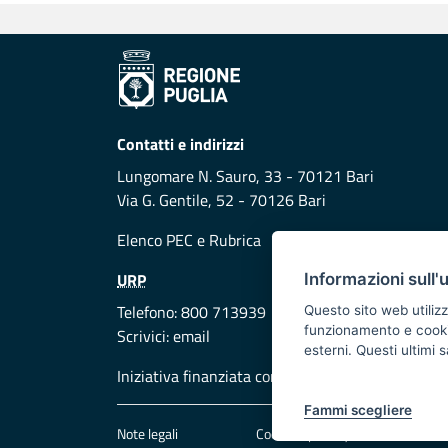
Contatti e indirizzi
Lungomare N. Sauro, 33 - 70121 Bari
Via G. Gentile, 52 - 70126 Bari
Elenco PEC
e
Rubrica
URP
Informazioni sull'
Telefono: 800 713939
Questo sito web utilizz
funzionamento e cookie 
Scrivici:
email
esterni. Questi ultimi
Iniziativa finanziata con risorse del POR Puglia
Fammi scegliere
Note legali
Cookie e privacy
Att