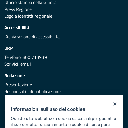
Ufficio stampa della Giunta
Press Regione
Logo e identità regionale
Accessibilità
Dichiarazione di accessibilità
URP
Telefono: 800 713939
Scrivici:
email
Redazione
Presentazione
Responsabili di pubblicazione
×
Protezione civile
Informazioni sull'uso dei cookies
Vai al sito di Protezione Civile Puglia
Questo sito web utilizza cookie essenziali per garantire
Iniziativa finanziata con risorse del POR Puglia 2014/2020 -
il suo corretto funzionamento e cookie di terze parti