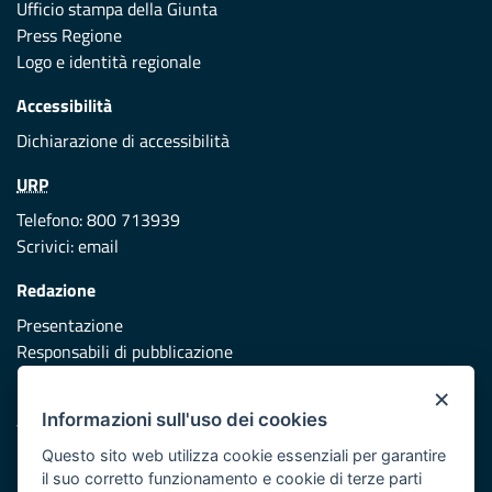
Ufficio stampa della Giunta
Press Regione
Logo e identità regionale
Accessibilità
Dichiarazione di accessibilità
URP
Telefono: 800 713939
Scrivici:
email
Redazione
Presentazione
Responsabili di pubblicazione
×
Protezione civile
Informazioni sull'uso dei cookies
Vai al sito di Protezione Civile Puglia
Questo sito web utilizza cookie essenziali per garantire
Iniziativa finanziata con risorse del POR Puglia 2014/2020 -
il suo corretto funzionamento e cookie di terze parti