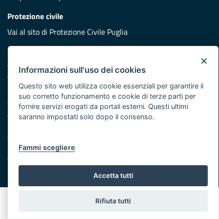
Protezione civile
Vai al sito di Protezione Civile Puglia
Iniziativa finanziata con risorse del POR Puglia 2014/2020 -
×
Asse XI
Informazioni sull'uso dei cookies
Questo sito web utilizza cookie essenziali per garantire il
Note legali
suo corretto funzionamento e cookie di terze parti per
Cookie e privacy
fornire servizi erogati da portali esterni. Questi ultimi
Atti di notifica
saranno impostati solo dopo il consenso.
Feed RSS
Servizi Intranet
Fammi scegliere
© Regione Puglia
Accetta tutti
Rifiuta tutti