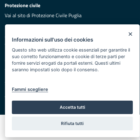
Protezione civile
Vai al sito di Protezione Civile Puglia
Iniziativa finanziata con risorse del POR Puglia 2014/2020 -
×
Asse XI
Informazioni sull'uso dei cookies
Questo sito web utilizza cookie essenziali per garantire il
Note legali
suo corretto funzionamento e cookie di terze parti per
Cookie e privacy
fornire servizi erogati da portali esterni. Questi ultimi
Atti di notifica
saranno impostati solo dopo il consenso.
Feed RSS
Servizi Intranet
Fammi scegliere
© Regione Puglia
Accetta tutti
Rifiuta tutti