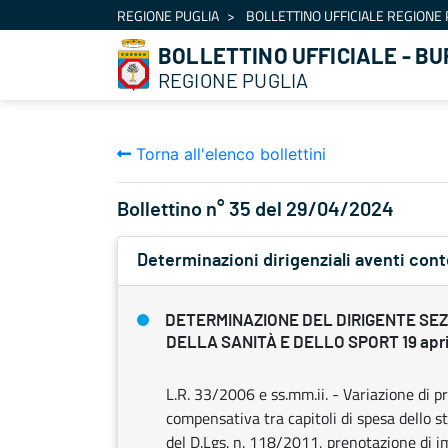
Navigation
REGIONE PUGLIA
BOLLETTINO UFFICIALE REGIONE 
Skip to Content
BOLLETTINO UFFICIALE - BU
REGIONE PUGLIA
Torna all'elenco bollettini
Bollettino n° 35 del 29/04/2024
Determinazioni dirigenziali aventi con
DETERMINAZIONE DEL DIRIGENTE SEZ
DELLA SANITÀ E DELLO SPORT 19 april
L.R. 33/2006 e ss.mm.ii. - Variazione di 
compensativa tra capitoli di spesa dello 
del D.Lgs. n. 118/2011, prenotazione di i